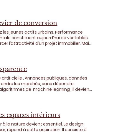
 le 1er juin 2024 et le 1er juin 2025, passant
 nationale – soit environ 3 600 de moins
i par Zoug (0,42 %) et Zurich (0,48 %). Bâle-
es taux de vacance inférieurs à 1 %, ce qui
evier de conversion
 les plus touchées, car les appartements de
ez les jeunes actifs urbains. Performance
ntale constituent aujourd’hui de véritables
er l’attractivité d’un projet immobilier. Mais
preuves concrètes sont attendues. La moindre
nce de données mesurables — réduit
i créent un avantage compétitif sont ceux
nsparence
nication authentique et documentée
 artificielle . Annonces publiques, données
prendre les marchés, sans dépendre
algorithmes de machine learning , il devient
er les dynamiques spatiales des marchés et
roches des standards industriels.
u transparentes, les approches basées sur
clusifs pour l’ensemble des acteurs :
es espaces intérieurs
mobilier : elle illustre comment la culture
 à la nature devient essentiel. Le design
, répond à cette aspiration. Il consiste à