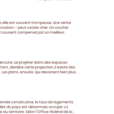
 elle est souvent trompeuse. Une vente
ciation – peut coûter cher. Un courtier
est souvent compensé par un meilleur
âce à son réseau et à sa connaissance du
n prix, structurer les visites, filtrer les
nce. Sans oublier l’aspect juridique et
 Il y a aussi un facteur humain : vendre son
re pour rester objectif et efficace, là où un
ue la vente échoue pour faire appel à un
pas encore, se projeter dans des espaces
 final, un bon courtier ne coûte pas : il
nt, derrière cette projection, il existe des
 Les plans, ensuite, qui dessinent bien plus
atériaux, finitions, choix techniques — où se
 et de durabilité. Et bien sûr,
. Peu à peu, le projet prend forme : espaces,
sur plan, ce n’est pas seulement acquérir un
oteur, les plans, la qualité… et
me année consécutive, le taux de logements
bilier du pays est désormais occupé. La
u territoire. Selon l'Office fédéral de la