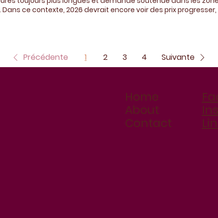
dures toujours plus longues et demande soutenue dans les zo
s. Dans ce contexte, 2026 devrait encore voir des prix progresse
ra avant tout par la qualité des projets : localisation, durabili
s. Pour nous, promoteurs, l’enjeu n’est plus le volume, mais la per
e message pour vous souhaiter d’excellentes fêtes et une très bel
2026.
Précédente
1
2
3
4
Suivante
Home
Fa
About
In
Contact
Li