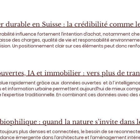
S), le taux de vacance a baissé de 0,08 point de pourcentage entre
. Cela laisse un peu plus de 48 000 logements vacants à l'échelle
ôt. Au niveau national, Genève reste le marché le plus tendu, suiv
s'en sort un peu mieux. Au total, 15 cantons affichent désormais d
 durable en Suisse : la crédibilité comme l
ession généralisée sur le marché du logement. Les familles sont
e pièces sont les plus demandés.
urabilité influence fortement l’intention d’achat, notamment ch
aisse des charges, qualité de vie et responsabilité environneme
ision. Un positionnement clair sur ces éléments peut donc renforc
se se distingue par son exigence : transparence, précision et 
 greenwashing — promesses vagues, bénéfices exagérés, abse
la confiance et freine la décision d’achat. Les promoteurs qu
vertes, IA et immobilier : vers plus de tra
tion), -démontrent une cohérence entre stratégie d’entreprise et projet immobilier.
n Suisse, la durabilité attire l’attention, mais seule une commu
olue rapidement grâce aux données ouvertes et à l’ intelligence
ntérêt en engagement réel.
 et information urbaine permettent aujourd’hui de mieux com
l’expertise traditionnelle. En combinant ces données avec des 
imer les prix de location et de vente à grande échelle, d’analys
s évaluations automatisées fiables — avec des performances p
à de nombreuses solutions actuelles, souvent coûteuses et pe
ertes offrent des outils plus accessibles, plus lisibles et plus in
biophilique : quand la nature s’invite dans l
ssionnels et décideurs publics. Cette transformation dépasse l’im
peut repenser durablement de nombreux secteurs.
 toujours plus denses et connectées, le besoin de se reconnecter
endance émergente dans l’architecture et l’aménagement intérieur