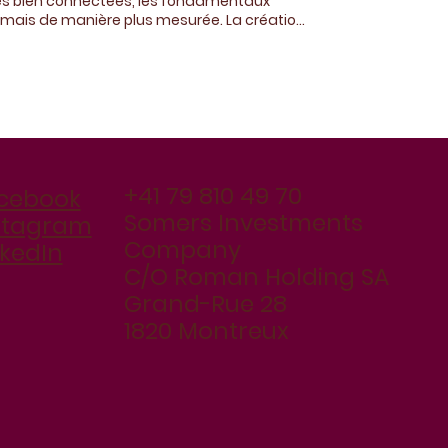
nes bien connectées, les fondamentaux
r, mais de manière plus mesurée. La création
té, maîtrise des coûts et capacité à répondre
tinence et l’exécution . En cette fin d’année,
le fin d’année , avec des projets solides et
+41 79 810 49 70
cebook
Somers Investments
stagram
Company
nkedIn
C/O Roman Holding SA
Grand-Rue 28
1820 Montreux