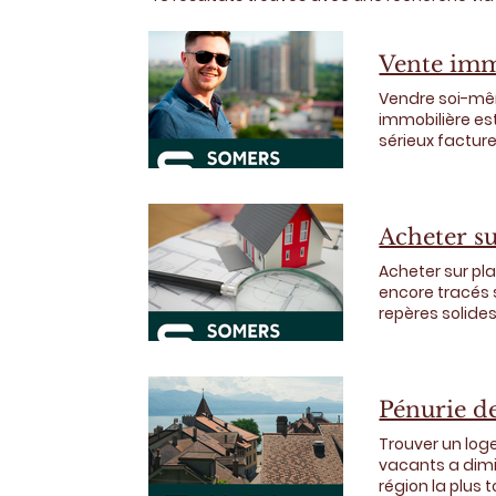
Vente immo
Vendre soi-mêm
immobilière es
sérieux factur
positionnement
terrain, il sait 
acquéreurs, gér
administratif, 
Acheter s
bien implique u
propriétaire pe
Acheter sur pla
professionnel. 
encore tracés s
optimise.
repères solides
que des surface
révèle la vraie
l’emplacement, 
volumes, cadre
Pénurie d
bien. C’est inve
l’emplacement.
Trouver un loge
vacants a dimin
région la plus 