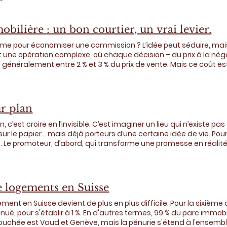
bilière : un bon courtier, un vrai levier.
e pour économiser une commission ? L’idée peut séduire, mais
t une opération complexe, où chaque décision – du prix à la négo
e généralement entre 2 % et 3 % du prix de vente. Mais ce coût 
 sur le marché et, au final, par un prix de vente plus élevé. Gr
attirer les bons acheteurs et éviter les erreurs classiques. Fixer le bo
er les objections : autant d’étapes où l’expérience fait la différe
souvent sous-estimé, mais crucial pour sécuriser la transaction.
ur plan
ne charge émotionnelle. Un courtier apporte la distance nécessai
ut vite se laisser déstabiliser. Un conseil clé : ne pas attendre q
n, c’est croire en l’invisible. C’est imaginer un lieu qui n’existe 
Un bien resté trop longtemps sur le marché perd en attractivité. Au
ur le papier… mais déjà porteurs d’une certaine idée de vie. Pourta
. Le promoteur, d’abord, qui transforme une promesse en réalité.
s : une manière de vivre, fluide et évidente. Puis les détails — m
 qualité. Sans oublier la performance énergétique, gage de confort
qui ancre le bien dans un quotidien et lui donne toute sa valeur
 de vie… jusqu’aux garanties qui sécurisent l’ensemble. Acheter 
e logements en Suisse
stir dans une vision. Une vision qui repose sur l’essentiel : le prom
 Anticiper aujourd’hui, c’est construire sereinement demain.
ment en Suisse devient de plus en plus difficile. Pour la sixiè
ué, pour s'établir à 1 %. En d'autres termes, 99 % du parc immo
touchée est Vaud et Genève, mais la pénurie s'étend à l'ensemble d