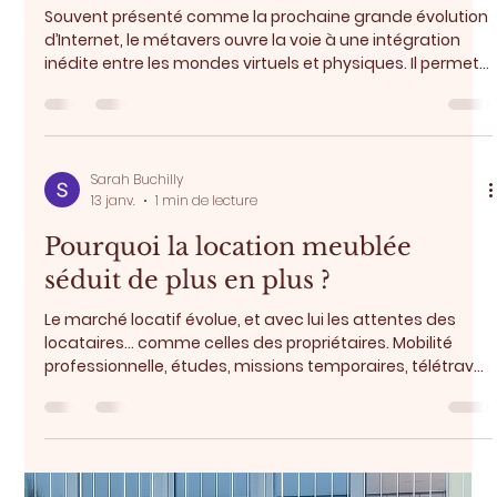
matériaux interchangeables, mises en scène sans relief
— montrent aujourd’hui leurs limites. Fac