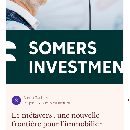
Sarah Buchilly
27 janv.
1 min de lecture
Dans un marché atone, le design
devient un avantage stratégique
Dans un contexte immobilier plus attentiste, où l’offre
peine à se distinguer, le design s’affirme comme un
levier stratégique pour les promoteurs. Les acheteurs,
plus informés et plus exigeants, ne se contentent plus
d’intérieurs fonctionnels et consensuels : ils recherchent
des lieux porteurs d’identité. Longtemps dominants, les
codes esthétiques standardisés — palettes neutres,