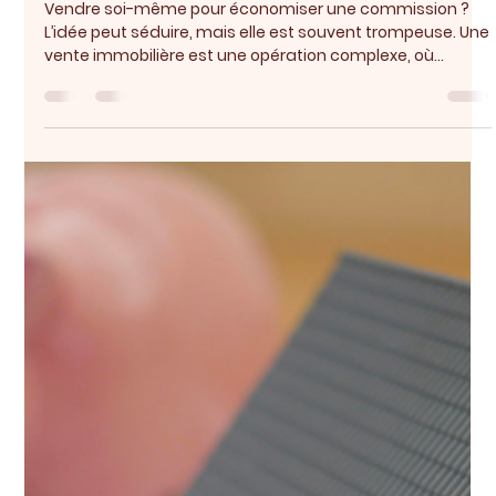
24 mars
1 min de lecture
Vente immobilière : un bon
courtier, un vrai levier.
Vendre soi-même pour économiser une commission ?
L’idée peut séduire, mais elle est souvent trompeuse. Une
vente immobilière est une opération complexe, où
chaque décision – du prix à la négociation – peut coûter
cher. Un courtier sérieux facture généralement entre 2 %
et 3 % du prix de vente. Mais ce coût est souvent
compensé par un meilleur positionnement sur le marché
et, au final, par un prix de vente plus élevé. Grâce à son
réseau et à sa connaissance du terrain, il sait