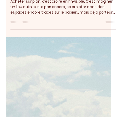
Sarah Buchilly
17 mars
1 min de lecture
Acheter sur plan
Acheter sur plan, c’est croire en l’invisible. C’est imaginer
un lieu qui n’existe pas encore, se projeter dans des
espaces encore tracés sur le papier… mais déjà porteurs
d’une certaine idée de vie. Pourtant, derrière cette
projection, il existe des repères solides. Le promoteur,
d’abord, qui transforme une promesse en réalité. Les
plans, ensuite, qui dessinent bien plus que des surfaces :
une manière de vivre, fluide et évidente. Puis les détails —
matériaux, finitions, cho