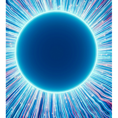
Immobilier durable en Suisse : la
crédibilité comme levier de
conversion
En Suisse, la durabilité influence fortement l’intention
d’achat, notamment chez les jeunes actifs urbains.
Performance énergétique, baisse des charges, qualité
de vie et responsabilité environnementale constituent
aujourd’hui de véritables critères de décision. Un
positionnement clair sur ces éléments peut donc
renforcer l’attractivité d’un projet immobilier. Mais le
marché suisse se distingue par son exigence :
transparence, précision et preuves concrètes sont
attendues. La