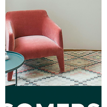
Le design biophilique : quand la
nature s’invite dans les espaces
intérieurs
Dans nos villes toujours plus denses et connectées, le
besoin de se reconnecter à la nature devient essentiel.
Le design biophilique, tendance émergente dans
l’architecture et l’aménagement intérieur, répond à
cette aspiration. Il consiste à intégrer la nature
directement dans nos espaces de vie et de travail, en
mêlant plantes, lumière naturelle, matériaux bruts et
motifs organiques. Plus qu’une simple esthétique, cette
approche vise à améliorer le bien-être physique et psyc