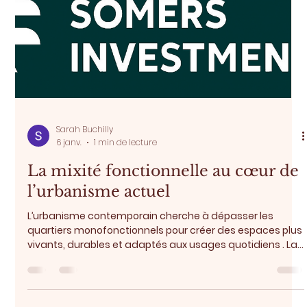
Souvent présenté comme la prochaine grande évolution
d’Internet, le métavers ouvre la voie à une intégration
inédite entre les mondes virtuels et physiques. Il permet
aux utilisateurs d’interagir, de travailler et de
consommer dans des environnements immersifs,
accessibles partout et à tout moment. Bien que ce
concept en soit encore à un stade émergent, les progrès
rapides des technologies immersives, de la blockchain
Sarah Buchilly
13 janv.
1 min de lecture
et de l’intelligence artificielle accélèrent son développe
Pourquoi la location meublée
séduit de plus en plus ?
Le marché locatif évolue, et avec lui les attentes des
locataires… comme celles des propriétaires. Mobilité
professionnelle, études, missions temporaires, télétravail
: les parcours sont plus flexibles qu’avant. Résultat ? De
plus en plus de personnes recherchent des logements
prêts à vivre , sans engagement long ni contraintes
inutiles. C’est là que la location meublée prend tout son
sens. Pour les locataires, elle offre une solution simple et