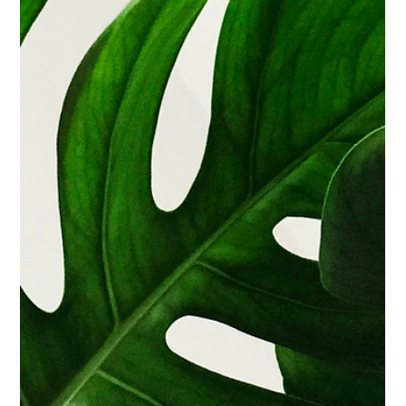
Sarah Buchilly
10 févr.
1 min de lecture
Données ouvertes, IA et immobilier
: vers plus de transparence
L’immobilier évolue rapidement grâce aux données
ouvertes et à l’ intelligence artificielle . Annonces
publiques, données géographiques et information
urbaine permettent aujourd’hui de mieux comprendre
les marchés, sans dépendre uniquement de l’expertise
traditionnelle. En combinant ces données avec des